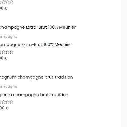
90
€
e
r
ampagne
ampagne Extra-Brut 100% Meunier
90
€
e
r
ampagne
gnum champagne brut tradition
,00
€
e
r