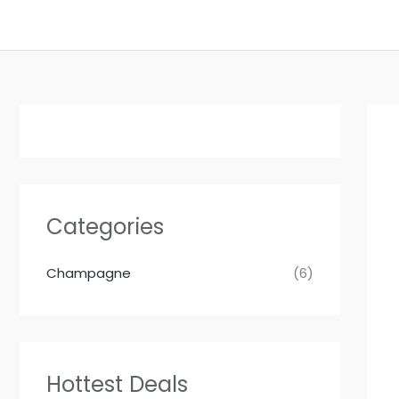
Aller
Accueil
Boutique
au
contenu
Categories
Champagne
(6)
Hottest Deals